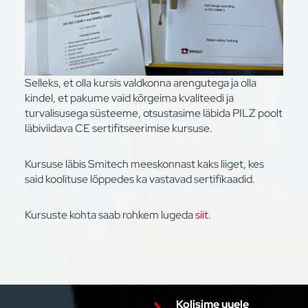
Selleks, et olla kursis valdkonna arengutega ja olla
kindel, et pakume vaid kõrgeima kvaliteedi ja
turvalisusega süsteeme, otsustasime läbida PILZ poolt
läbiviidava CE sertifitseerimise kursuse.
Kursuse läbis Smitech meeskonnast kaks liiget, kes
said koolituse lõppedes ka vastavad sertifikaadid.
Kursuste kohta saab rohkem lugeda
siit
.
Kolisime uuele