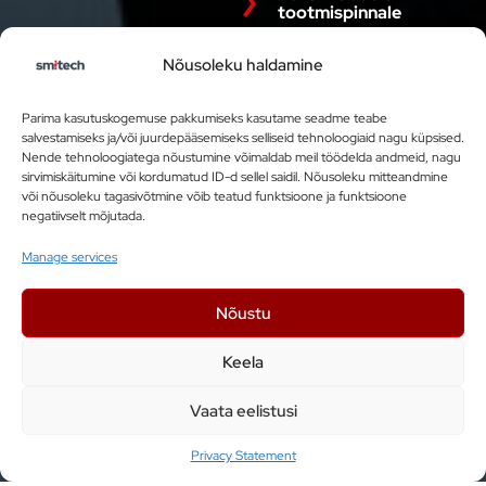
tootmispinnale
Nõusoleku haldamine
Parima kasutuskogemuse pakkumiseks kasutame seadme teabe
salvestamiseks ja/või juurdepääsemiseks selliseid tehnoloogiaid nagu küpsised.
Nende tehnoloogiatega nõustumine võimaldab meil töödelda andmeid, nagu
sirvimiskäitumine või kordumatud ID-d sellel saidil. Nõusoleku mitteandmine
Smitech OÜ
või nõusoleku tagasivõtmine võib teatud funktsioone ja funktsioone
negatiivselt mõjutada.
Kesk tee 10a, Jüri 75301, Eesti
Manage services
+ 372 5599 7620
info@smitech.ee
Nõustu
Keela
Liitu uudiskirjaga
Vaata eelistusi
Privacy Statement