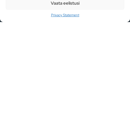
Vaata eelistusi
Liitu uudiskirjaga
Privacy Statement
Olen lugenud ja nõustun privaatsuspoliitika
tingimustega.
LIITU