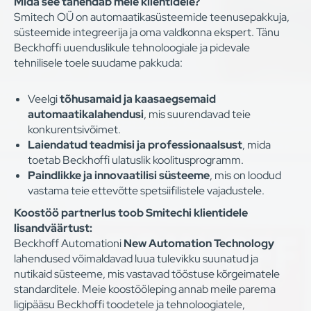
Mida see tähendab meie klientidele?
Smitech OÜ on automaatikasüsteemide teenusepakkuja,
süsteemide integreerija ja oma valdkonna ekspert. Tänu
Beckhoffi uuenduslikule tehnoloogiale ja pidevale
tehnilisele toele suudame pakkuda:
Veelgi
tõhusamaid ja kaasaegsemaid
automaatikalahendusi
, mis suurendavad teie
konkurentsivõimet.
Laiendatud teadmisi ja professionaalsust
, mida
toetab Beckhoffi ulatuslik koolitusprogramm.
Paindlikke ja innovaatilisi süsteeme
, mis on loodud
vastama teie ettevõtte spetsiifilistele vajadustele.
Koostöö partnerlus toob Smitechi klientidele
lisandväärtust:
Beckhoff Automationi
New Automation Technology
lahendused võimaldavad luua tulevikku suunatud ja
nutikaid süsteeme, mis vastavad tööstuse kõrgeimatele
standarditele. Meie koostööleping annab meile parema
ligipääsu Beckhoffi toodetele ja tehnoloogiatele,