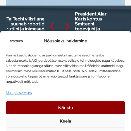
President Alar
TalTechi vilistlane
Karis kohtus
suunab robotid
Smitechi
rutiini ja inimesed
tegevjuhi ja
loovusele
teiste noorte
ettevõtjatega
Nõusoleku haldamine
Parima kasutuskogemuse pakkumiseks kasutame seadme teabe
salvestamiseks ja/või juurdepääsemiseks selliseid tehnoloogiaid nagu küpsised.
Nende tehnoloogiatega nõustumine võimaldab meil töödelda andmeid, nagu
sirvimiskäitumine või kordumatud ID-d sellel saidil. Nõusoleku mitteandmine
või nõusoleku tagasivõtmine võib teatud funktsioone ja funktsioone
negatiivselt mõjutada.
Smitech OÜ
Manage services
Kesk tee 10a, Jüri 75301, Eesti
Nõustu
+ 372 5599 7620
info@smitech.ee
Keela