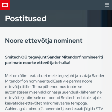
Postitused
Noore ettevõtja nominent
Smitech OÜ tegevjuht Sander Mitendorf nomineeriti
parimate noorte ettevõtjate hulka!
Meil on rõõm teatada, et meie tegevjuht ja asutaja Sander
Mitendorf on nomineeritud Eesti viie parima noore
ettevõtja tiitlile. Tema pühendumus tootmise
automatiseerimise valdkonnas ja uuenduslik lähenemine
ettevõtte juhtimisele on toonud Smitechi edukale rajale,
kasvatades ettevõtet märkimisväärse tempoga.
Auhinnagala toimub 2. novembril ja seda saab jälgida ETV