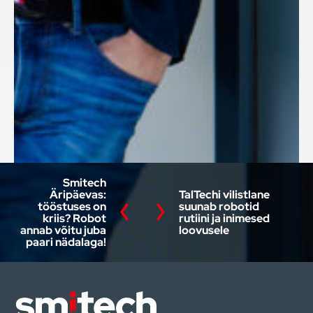
Smitech
Äripäevas:
TalTechi vilistlane
tööstuses on
suunab robotid
kriis? Robot
rutiini ja inimesed
annab võitu juba
loovusele
paari nädalaga!