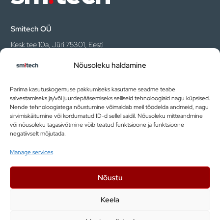
Smitech OÜ
Kesk tee 10a, Jüri 75301, Eesti
Nõusoleku haldamine
+ 372 5599 7620
info@smitech.ee
Parima kasutuskogemuse pakkumiseks kasutame seadme teabe
salvestamiseks ja/või juurdepääsemiseks selliseid tehnoloogiaid nagu küpsised.
Nende tehnoloogiatega nõustumine võimaldab meil töödelda andmeid, nagu
sirvimiskäitumine või kordumatud ID-d sellel saidil. Nõusoleku mitteandmine
Liitu uudiskirjaga
või nõusoleku tagasivõtmine võib teatud funktsioone ja funktsioone
negatiivselt mõjutada.
Manage services
Nõustu
Olen lugenud ja nõustun privaatsuspoliitika
tingimustega.
Keela