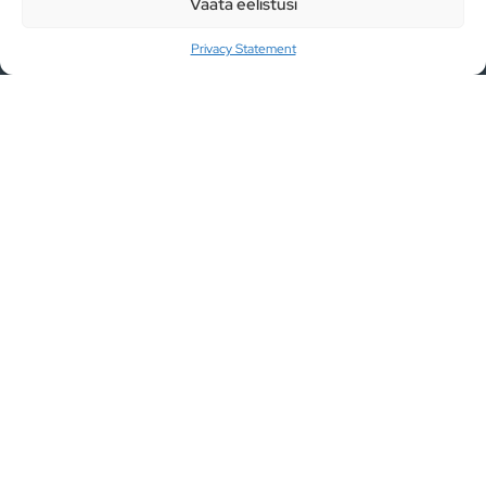
Vaata eelistusi
Privacy Statement
LIITU
Info
MEIST
LIITU MEIEGA
TEHTUD TÖÖD
TAGASISIDE